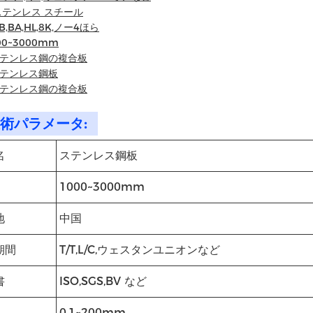
 ステンレス スチール
B,BA,HL,8K,ノー4ほら
000~3000mm
 ステンレス鋼の複合板
 ステンレス鋼板
 ステンレス鋼の複合板
術パラメータ:
名
ステンレス鋼板
1000~3000mm
地
中国
期間
T/T,L/C,ウェスタンユニオンなど
書
ISO,SGS,BV など
0.1~200mm