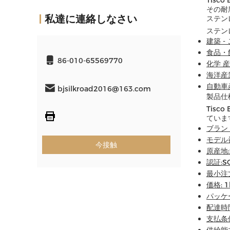
Tisc
その耐
私達に連絡しなさい
ステンレ
ステン
建築 
食品・
86-010-65569770
化学 
海洋産
自動車
bjsilkroad2016@163.com
製品仕
Tis
ていま
ブランド名
モデル番号
今接触
原産地:
認証:S
最小注文
価格: 
パッケ
配達時間
支払条件