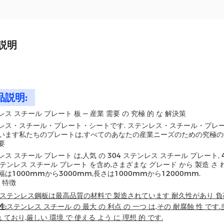
説明
品説明:
ス スチール プレート 板 ― 産業 需要 の 究極 的 な 解決策
レス・スチール・プレート・シートです. ステンレス・スチール・プレ
います私たちのプレートは,すべてのあなたの産業ニーズのための究極の
要
ス スチール プレート は,人気 の 304 ステンレス スチール プレート,
 ステンレス スチール プレート を含め,さまざまな グレード から 製造 さ
は1000mmから3000mm,長さは1000mmから12000mm.
 特徴
ステンレス鋼板は最高品質の材料で 製造されています 耐久性があり 
性:
ステンレス スチール の 最大 の 利点 の 一つ は,その 耐腐蝕 性 です
れ ており,厳しい 環境 で 使える よう に 理想 的 です.