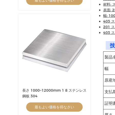
最もよい価格を得なさい
材料:
表面: 2
幅: 1
403
201
403
技
製品
幅
原産
長さ 1000~12000mm 1 8 ステンレス
支払
鋼板 304
証明
最もよい価格を得なさい
厚さ