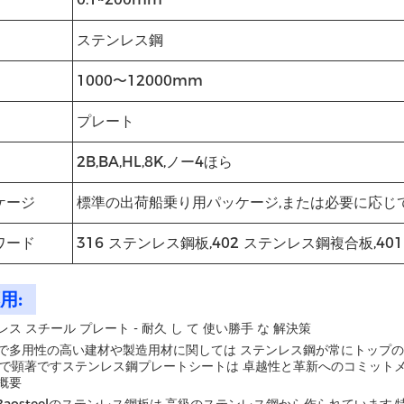
ステンレス鋼
1000〜12000mm
プレート
2B,BA,HL,8K,ノー4ほら
ケージ
標準の出荷船乗り用パッケージ,または必要に応じ
ワード
316 ステンレス鋼板,402 ステンレス鋼複合板,40
用:
ス スチール プレート - 耐久 し て 使い勝手 な 解決策
で多用性の高い建材や製造用材に関しては ステンレス鋼が常にトップの選択肢で
場で顕著ですステンレス鋼プレートシートは 卓越性と革新へのコミット
概要