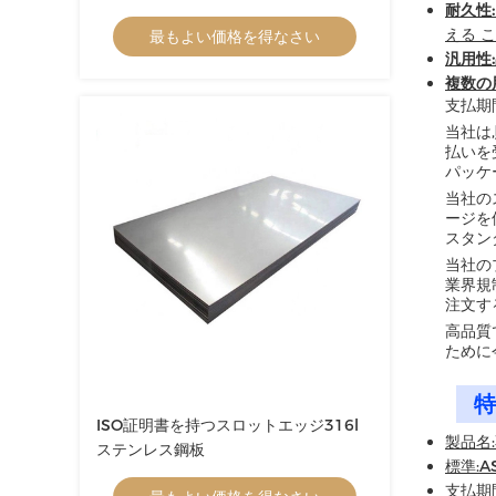
耐久性:
える こ
最もよい価格を得なさい
汎用性:
複数の
支払期
当社は
払いを
パッケ
当社の
ージを
スタン
当社のプ
業界規
注文す
高品質
ために
特
ISO証明書を持つスロットエッジ316l
製品名:
ステンレス鋼板
標準:AS
支払期間