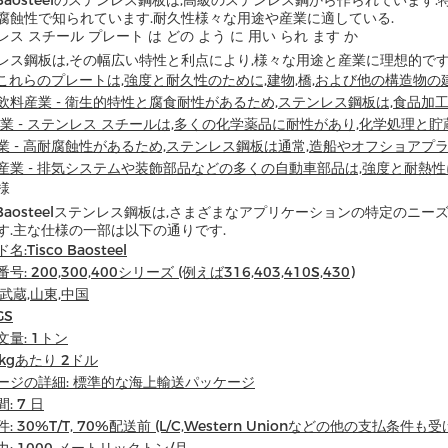
o Baosteelのステンレス鋼板は,高級のステンレス鋼から作られています.特
腐蝕性で知られています.耐久性様々な用途や産業に適している.
ス スチール プレート は どの よう に 用い られ ます か
レス鋼板は,その幅広い特性と利点により,様々な用途と産業に理想的です
- これらのプレートは,強度と耐久性のために,建物,橋,および他の構造物
飲料産業 - 衛生的特性と腐食耐性があるため,ステンレス鋼板は,食品加
産業 - ステンレス スチールは,多くの化学薬品に耐性があり,化学処理と
業 - 高耐腐蝕性があるため,ステンレス鋼板は通常,造船やオフショアプ
産業 - 排気システムや装飾部品などの多くの自動車部品は,強度と耐熱
様
co Baosteelステンレス鋼板は,さまざまなアプリケーションの特定の
す.主な仕様の一部は以下の通りです.
:Tisco Baosteel
: 200,300,400シリーズ (例えば316,403,410S,430)
武蔵,山東,中国
GS
量: 1トン
1kgあたり 2ドル
ージの詳細: 標準的な海上輸送パッケージ
: 7 日
: 30%T/T, 70%配送前 (L/C,Western Unionなどの他の支払条件