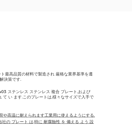
ート最高品質の材料で製造され 厳格な業界基準を遵
解決策です.
 403 ステンレス ステンレス 複合 プレート,および
 れ て い ます.このプレートは,様々なサイズで入手で
負荷や高温に耐えられます工業用に使えるようにする.
.当社の プレート は,特に 耐腐蝕性 を 備える よう 設