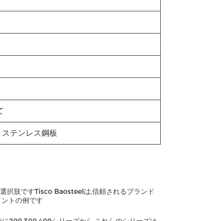
て
1 ステンレス鋼板
すTisco Baosteelは,信頼されるブランド
メントの例です