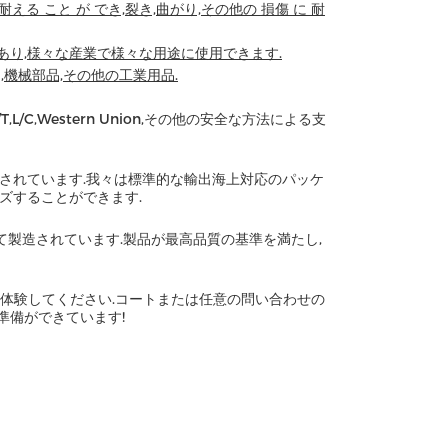
 耐える こと が でき,裂き,曲がり,その他の 損傷 に 耐
あり,様々な産業で様々な用途に使用できます.
,機械部品,その他の工業用品.
C,Western Union,その他の安全な方法による支
されています.我々は標準的な輸出海上対応のパッケ
ズすることができます.
基準に従って製造されています.製品が最高品質の基準を満たし,
体験してください.コートまたは任意の問い合わせの
準備ができています!