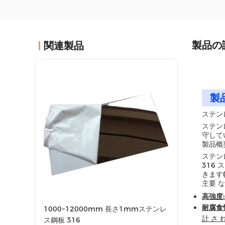
製品の
関連製品
製
ステンレ
ステン
守して
製品概
ステンレ
316
きます幅
主要 な
高強度:
耐腐食
1000~12000mm 長さ1mmステンレ
計 さ 
ス鋼板 316