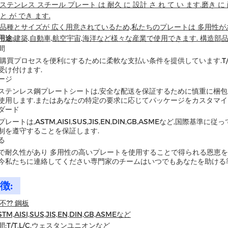
ステンレス スチール プレート は 耐久 に 設計 さ れ て い ます.磨き に
と が でき ます.
品種とサイズが 広く用意されているため,私たちのプレートは 多用性が
用途:
建築,自動車,航空宇宙,海洋など様々な産業で使用できます. 構造部品
間
,購買プロセスを便利にするために柔軟な支払い条件を提供しています.T/T,L/
受け付けます.
ージ
ステンレス鋼プレートシートは,安全な配送を保証するために慎重に梱包
使用します.またはあなたの特定の要求に応じてパッケージをカスタマイ
ダード
レートは,ASTM,AISI,SUS,JIS,EN,DIN,GB,ASMEなど,国際
制を遵守することを保証します.
る
で耐久性があり 多用性の高いプレートを使用することで得られる恩恵を
今私たちに連絡してください専門家のチームはいつでもあなたを助ける
徴:
不?? 鋼板
TM,AISI,SUS,JIS,EN,DIN,GB,ASMEなど
:T/T,L/C,ウェスタンユニオンなど