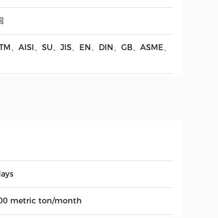
国
TM、AISI、SU、JIS、EN、DIN、GB、ASME、
。
days
00 metric ton/month