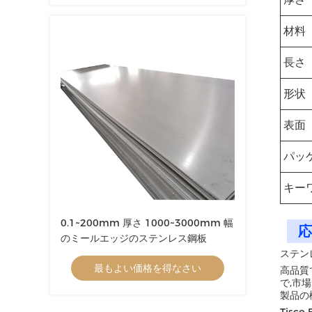
材料
長さ
形状
表面
パッ
キー
0.1~200mm 厚さ 1000~3000mm 幅
応
のミールエッジのステンレス鋼板
ステンレ
最もよい価格を得なさい
高品質
で,市
製品の