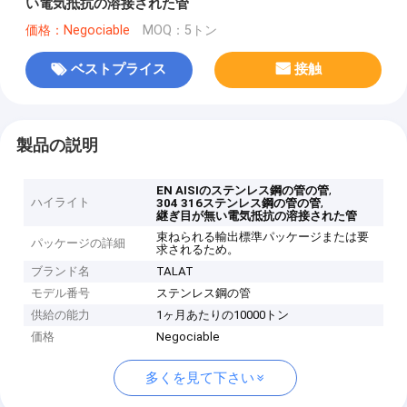
い電気抵抗の溶接された管
価格：Negociable
MOQ：5トン
ベストプライス
接触
製品の説明
,
EN AISIのステンレス鋼の管の管
ハイライト
,
304 316ステンレス鋼の管の管
継ぎ目が無い電気抵抗の溶接された管
束ねられる輸出標準パッケージまたは要
パッケージの詳細
求されるため。
ブランド名
TALAT
モデル番号
ステンレス鋼の管
供給の能力
1ヶ月あたりの10000トン
価格
Negociable
多くを見て下さい