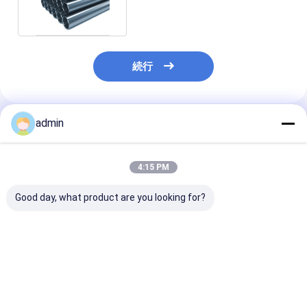
抵抗の溶接された管
続行
admin
推薦されたプロダクト
4:15 PM
Good day, what product are you looking for?
鏡式不?? 鋼管 201 202
カスタマイズされた
鏡面 ステンレス
203 耐腐食性
403ステンレス鋼管
業 上級 ASTM 
ASTM標準標準輸出パ
202
ッケージ
ベストプライス
ベストプライス
ベストプラ